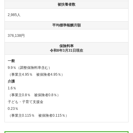
被扶養者数
各
種
2,985人
手
続
平均標準報酬月額
き
376,138円
申
請
保険料率
書
令和8年3月31日現在
一
覧
一般
9.9％（調整保険料率含む）
よ
（事業主4.95％ 被保険者4.95％）
く
あ
介護
る
1.6％
質
問
（事業主0.8％ 被保険者0.8％）
子ども・子育て支援金
組
0.23％
合
（事業主0.115％ 被保険者0.115％）
案
内