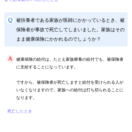
各
種
手
被扶養者である家族が医師にかかっているとき、被
続
き
保険者が事故で死亡してしまいました。家族はその
まま健康保険にかかれるのでしょうか？
申
請
書
一
覧
健康保険の給付は、たとえ家族療養の給付でも、被保険者
に支給することになっています。
よ
く
あ
ですから、被保険者が死亡しますと給付を受けられる人が
る
質
いなくなりますので、家族への給付は打ち切られることに
問
なります。
組
合
死亡したとき
案
内