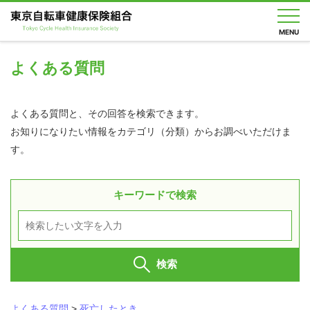
MENU
よくある質問
健
よくある質問と、その回答を検索できます。
保
の
お知りになりたい情報をカテゴリ（分類）からお調べいただけま
し
す。
く
み
健
キーワードで検索
保
の
給
付
検索
保
健
事
業
よくある質問
>
死亡したとき